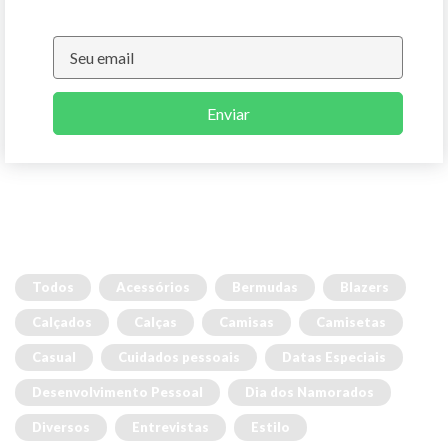
Enviar
Todos
Acessórios
Bermudas
Blazers
Calçados
Calças
Camisas
Camisetas
Casual
Cuidados pessoais
Datas Especiais
Desenvolvimento Pessoal
Dia dos Namorados
Diversos
Entrevistas
Estilo