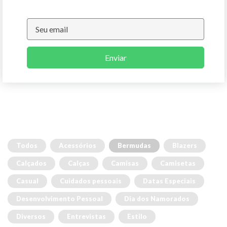
Enviar
Todos
Acessórios
Bermudas
Blazers
Calçados
Calças
Camisas
Camisetas
Casual
Cuidados pessoais
Datas Especiais
Desenvolvimento Pessoal
Dia dos Namorados
Diversos
Entrevistas
Estilo