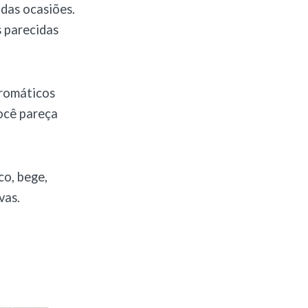
das ocasiões.
 parecidas
cromáticos
ocê pareça
co, bege,
vas.