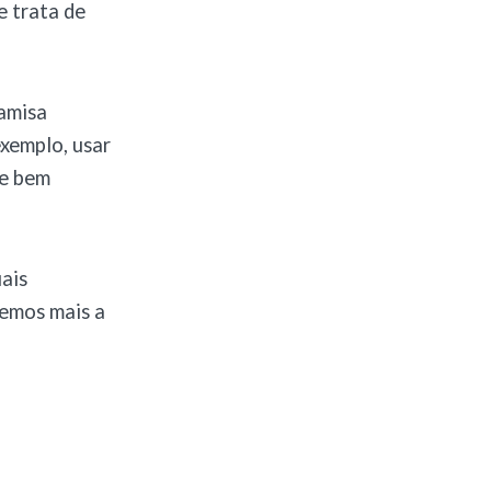
e trata de
camisa
xemplo, usar
de bem
ais
remos mais a