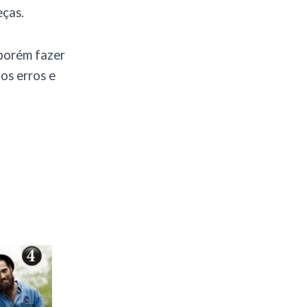
eças.
 porém fazer
os erros e