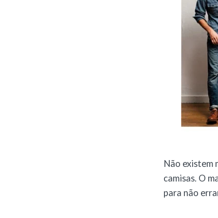
Não existem m
camisas. O ma
para não errar