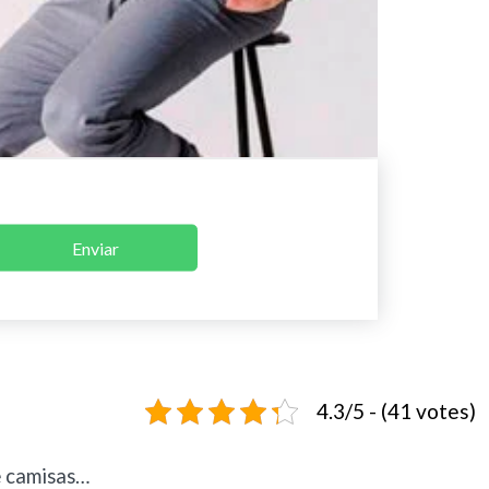
Enviar
4.3/5 - (41 votes)
e camisas…