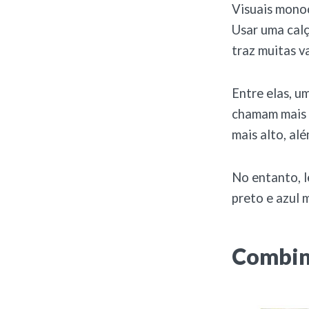
Visuais monoc
Usar uma calç
traz muitas v
Entre elas, u
chamam mais 
mais alto, al
No entanto, l
preto e azul 
Combin