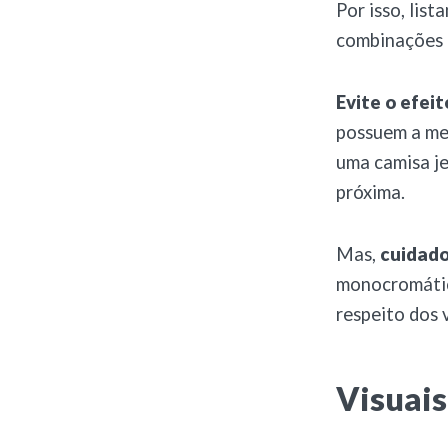
Por isso, lis
combinações e
Evite o efei
possuem a me
uma camisa j
próxima.
Mas,
cuidado
monocromático
respeito dos 
Visuai