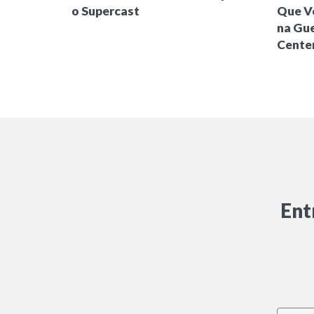
o Supercast
Que Ve
na Gu
Cente
Ent