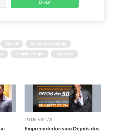
Enviar
Casual
Cuidados pessoais
lo
Guarda-Roupa
Jaquetas
ENTREVISTAS
ia:
Empreendedorismo Depois dos