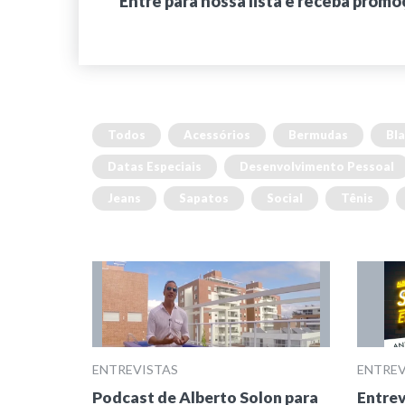
Entre para nossa lista e receba promo
Todos
Acessórios
Bermudas
Bla
Datas Especiais
Desenvolvimento Pessoal
Jeans
Sapatos
Social
Tênis
ENTREVISTAS
ENTREV
Podcast de Alberto Solon para
Entrev