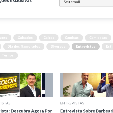
ções exclusivas
zers
Calçados
Calças
Camisas
Camisetas
Dia dos Namorados
Diversos
Entrevistas
Esti
Ternos
ISTAS
ENTREVISTAS
ista: Descubra Agora Por
Entrevista Sobre Barbear