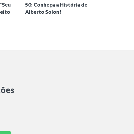
 "Seu
50: Conheça a História de
eito
Alberto Solon!
ções