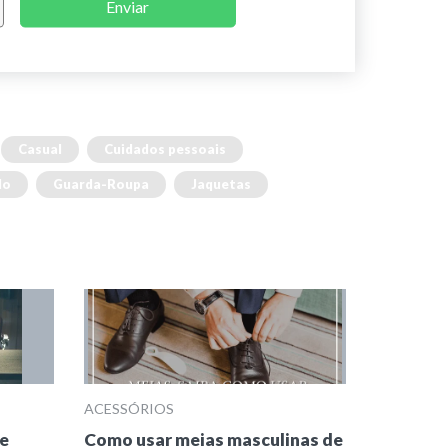
Enviar
Casual
Cuidados pessoais
lo
Guarda-Roupa
Jaquetas
ACESSÓRIOS
 e
Como usar meias masculinas de