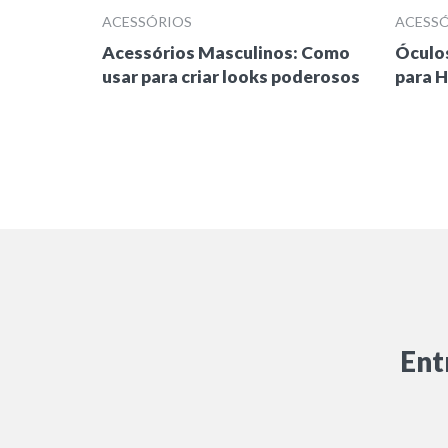
ACESSÓRIOS
ACESS
Acessórios Masculinos: Como
Óculos
usar para criar looks poderosos
para H
Ent