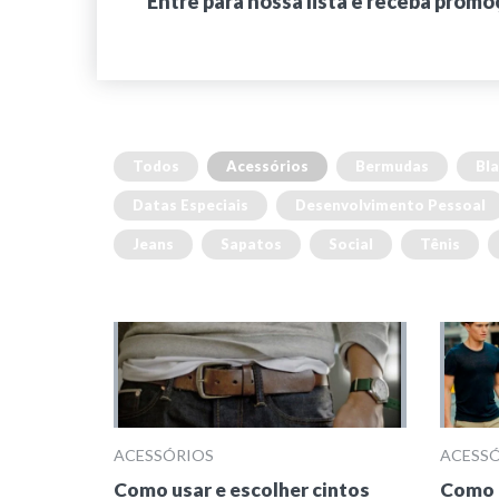
Entre para nossa lista e receba promo
Todos
Acessórios
Bermudas
Bla
Datas Especiais
Desenvolvimento Pessoal
Jeans
Sapatos
Social
Tênis
ACESSÓRIOS
ACESS
Como usar e escolher cintos
Como 