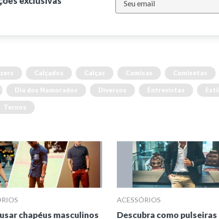
ções exclusivas
zers
Calçados
Calças
Camisas
Camisetas
Dia dos Namorados
Diversos
Entrevistas
Esti
Ternos
ÓRIOS
ACESSÓRIOS
usar chapéus masculinos
Descubra como pulseiras