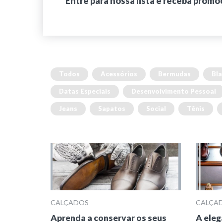
Entre para nossa lista e receba promo
Todos
Acessórios
Bermudas
Bla
Datas Especiais
Desenvolvimento Pessoal
Jeans
Sapatos
Social
Tênis
CALÇADOS
CALÇA
Aprenda a conservar os seus
A eleg