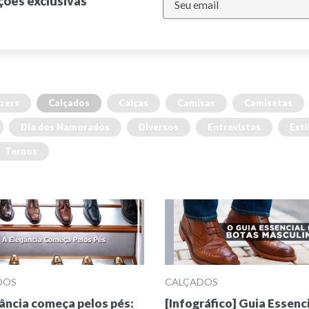
ções exclusivas
zers
Calçados
Calças
Camisas
Camisetas
Dia dos Namorados
Diversos
Entrevistas
Esti
Ternos
DOS
CALÇADOS
ância começa pelos pés:
[Infográfico] Guia Essenc