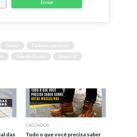
Enviar
Casual
Cuidados pessoais
lo
Guarda-Roupa
Jaquetas
CALÇADOS
ial das
Tudo o que você precisa saber