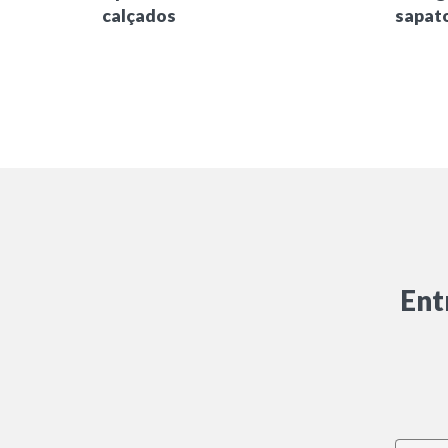
calçados
sapato
Ent