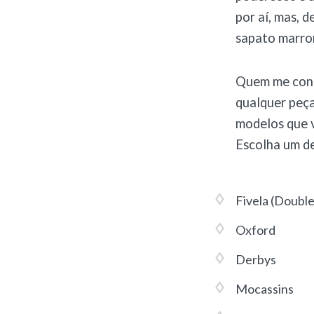
por aí, mas, 
sapato marrom
Quem me conh
qualquer peça 
modelos que 
Escolha um d
Fivela (Doubl
Oxford
Derbys
Mocassins