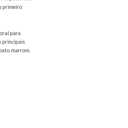
u primeiro
ral para
s principais
apato marrom.