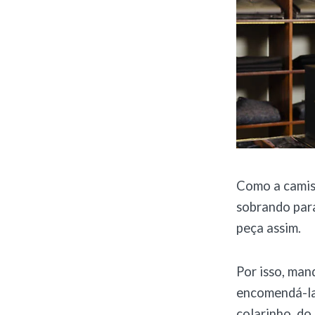
Como a camisa
sobrando para
peça assim.
Por isso, man
encomendá-las
colarinho, do