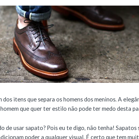
m dos itens que separa os homens dos meninos. A eleg
o homem que quer ter estilo não pode ter medo desta pa
 de usar sapato? Pois eu te digo, não tenha! Sapatos s
dicionam poder a qualquer visual. É certo que tem mui