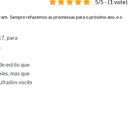
5/5 - (1 vote)
saram. Sempre refazemos as promessas para o próximo ano, e o
17, para
.
de estilo que
les, mas que
sultados vocês