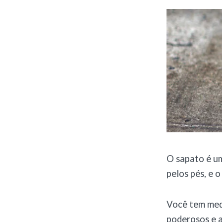
O sapato é u
pelos pés, e 
Você tem medo
poderosos e a