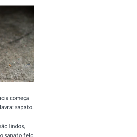
ância começa
lavra: sapato.
ão lindos,
to sapato feio