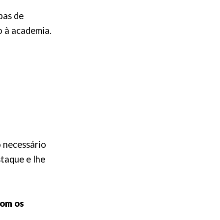
pas de
o à academia.
o necessário
taque e lhe
com os