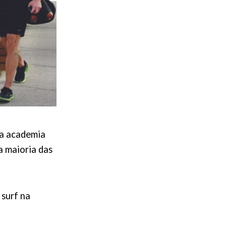
 a academia
a maioria das
 surf na