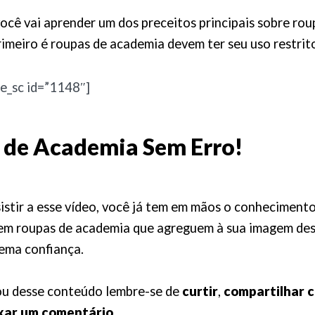
ocê vai aprender um dos preceitos principais sobre rou
imeiro é roupas de academia devem ter seu uso restrit
e_sc id=”1148″]
 de Academia Sem Erro!
istir a esse vídeo, você já tem em mãos o conheciment
 em roupas de academia que agreguem à sua imagem des
rema confiança.
ou desse conteúdo lembre-se de
curtir
,
compartilhar 
xar um comentário
.