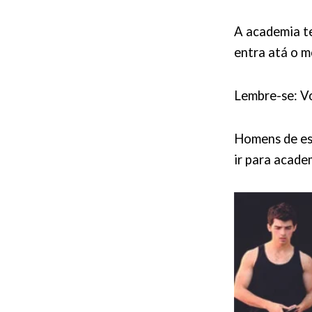
A academia t
entra atá o m
Lembre-se: V
Homens de est
ir para acade