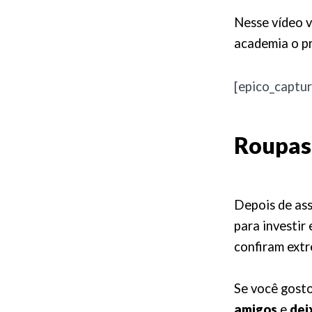
Nesse vídeo v
academia o pr
[epico_captur
Roupas
Depois de ass
para investir
confiram ext
Se você gost
amigos
e
dei