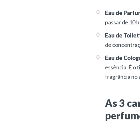
Eau de Parfu
passar de 10 h
Eau de Toilet
de concentraç
Eau de Colog
essência. É o 
fragrância no
As 3 ca
perfum