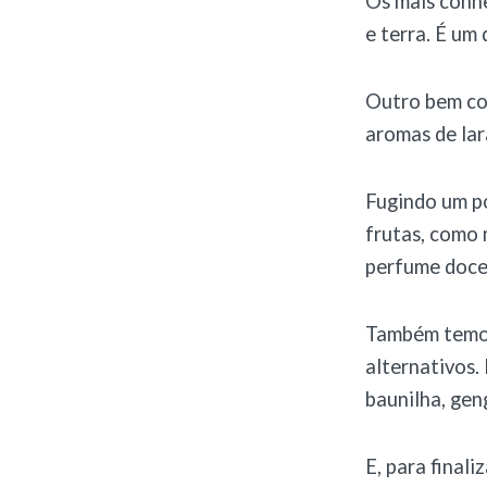
Os mais conhe
e terra. É um
Outro bem con
aromas de lar
Fugindo um p
frutas, como 
perfume doce 
Também temos
alternativos.
baunilha, gen
E, para finali