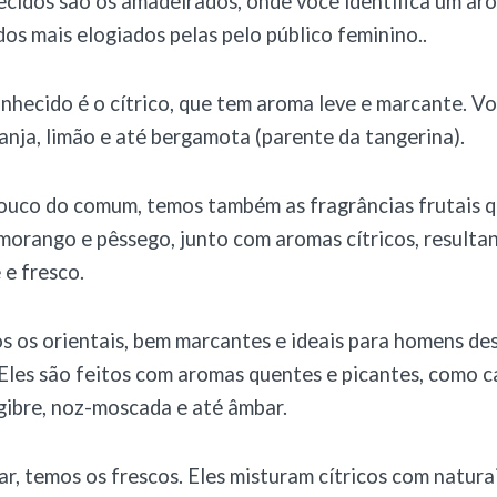
cidos são os amadeirados, onde você identifica um ar
 dos mais elogiados pelas pelo público feminino..
hecido é o cítrico, que tem aroma leve e marcante. V
anja, limão e até bergamota (parente da tangerina).
ouco do comum, temos também as fragrâncias frutais 
morango e pêssego, junto com aromas cítricos, result
e fresco.
 os orientais, bem marcantes e ideais para homens de
 Eles são feitos com aromas quentes e picantes, como c
gibre, noz-moscada e até âmbar.
zar, temos os frescos. Eles misturam cítricos com natura