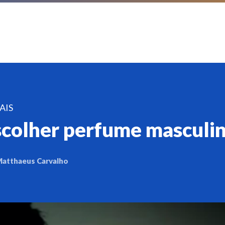
AIS
colher perfume masculi
atthaeus Carvalho