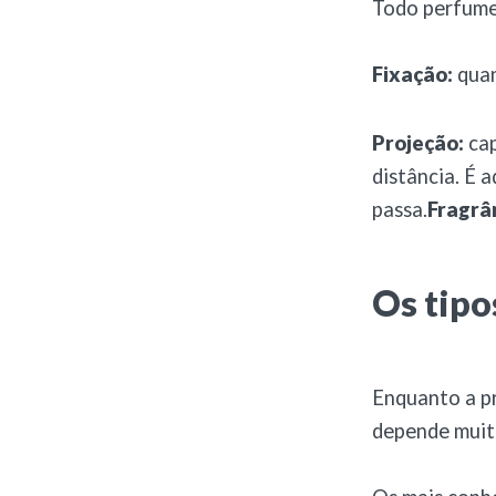
Todo perfume 
Fixação:
quan
Projeção:
ca
distância. É
passa.
Fragrâ
Os tipo
Enquanto a pr
depende muito