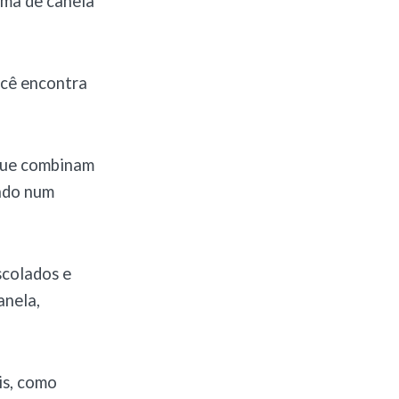
oma de canela
ocê encontra
que combinam
ando num
scolados e
anela,
is, como