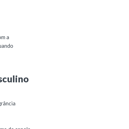
om a
quando
sculino
grância