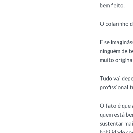
bem feito.
O colarinho d
E se imaginás
ninguém de t
muito origina
Tudo vai depe
profissional t
O fato é que
quem está bem
sustentar mai
habilidade so