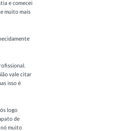
stia e comecei
ue muito mais
nhecidamente
ofissional.
ão vale citar
as isso é
nós logo
apato de
 nó muito