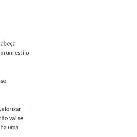
 cabeça
m um estilo
sse
valorizar
ão vai se
enha uma